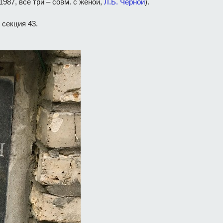
987, все три – совм. с женой,
Л.Б. Чёрной
).
 секция 43.