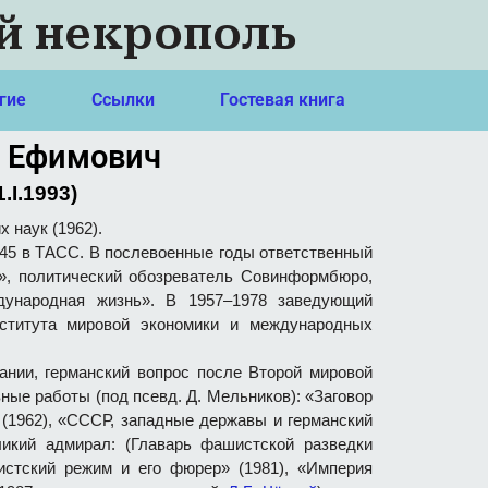
й некрополь
гие
Ссылки
Гостевая книга
 Ефимович
1.I.1993)
 наук (1962).
945 в ТАСС. В послевоенные годы ответственный
», политический обозреватель Совинформбюро,
ународная жизнь». В 1957–1978 заведующий
ститута мировой экономики и международных
нии, германский вопрос после Второй мировой
ые работы (под псевд. Д. Мельников): «Заговор
 (1962), «СССР, западные державы и германский
уликий адмирал: (Главарь фашистской разведки
цистский режим и его фюрер» (1981), «Империя