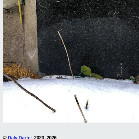
©
Dalv Dartel
, 2023–2026