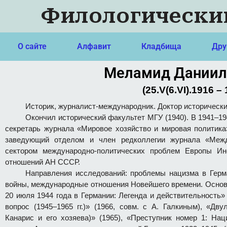
Филологически
О сайте
Алфавит
Кладбища
Дру
Меламид Даниил
(25.V(6.VI).1916 – 
Историк, журналист-международник. Доктор исторических
Окончил исторический факультет МГУ (1940). В 1941–1
секретарь журнала «Мировое хозяйство и мировая политика
заведующий отделом и член редколлегии журнала «Межд
сектором международно-политических проблем Европы Ин
отношений АН СССР.
Направления исследований: проблемы нацизма в Герма
войны, международные отношения Новейшего времени. Основн
20 июля 1944 года в Германии: Легенда и действительность»
вопрос (1945–1965 гг.)» (1966, совм. с А. Галкиным), «Дв
Канарис и его хозяева)» (1965), «Преступник номер 1: На