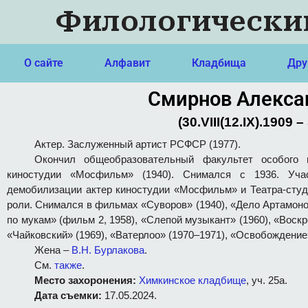
Филологически
О сайте
Алфавит
Кладбища
Дру
Смирнов Алекса
(30.VIII(12.IX).1909 –
Актер. Заслуженный артист РСФСР (1977).
Окончил общеобразовательный факультет особого 
киностудии «Мосфильм» (1940). Снимался с 1936. Уча
демобилизации актер киностудии «Мосфильм» и Театра-студи
роли. Снимался в фильмах «Суворов» (1940), «Дело Артамоно
по мукам» (фильм 2, 1958), «Слепой музыкант» (1960), «Воскр
«Чайковский» (1969), «Ватерлоо» (1970–1971), «Освобождение»
Жена –
В.Н. Бурлакова
.
См.
также
.
Место захоронения:
Химкинское кладбище
, уч. 25а.
Дата съемки:
17.05.2024.