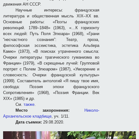
движения АН СССР.
Научные интересы: французская
литература и общественная мысль XIX–XX вв.
Основные работы: «Поэты французских
революций. 1789–1848» (1963), «…К горизонту
всех людей: Путь Поля Элюара» (1968), «Грани
“несчастного сознания”: Театр, проза,
философская эcсеистика, эстетика Альбера
Камю» (1973), «В поисках утраченного смысла:
Очерки литературы трагического гуманизма во
Франции» (1979), «В скрещенье лучей: Групповой
портрет с Полем Элюаром» (1987), «Умозрение и
словесность: Очерки французской культуры»
(1999). Составитель антологий «Я пишу твое имя,
свобода: Поэзия эпохи французского
Сопротивления» (1968), «Поэзия Франции. Век
XIX» (1985) и др.
См.
также
.
Место захоронения:
Николо-
Архангельское кладбище
, уч. 1/11.
Дата съемки:
29.08.2020.