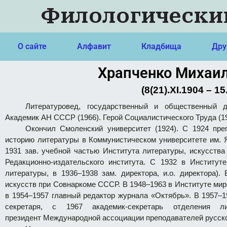
Филологически
О сайте
Алфавит
Кладбища
Дру
Храпченко Михаил
(8(21).XI.1904 – 15
Литературовед, государственный и общественный д
Академик АН СССР (1966). Герой Социалистического Труда (19
Окончил Смоленский университет (1924). С 1924 пр
историю литературы в Коммунистическом университете им. 
1931 зав. учебной частью Института литературы, искусств
Редакционно-издательского института. С 1932 в Институт
литературы, в 1936–1938 зам. директора, и.о. директора)
искусств при Совнаркоме СССР. В 1948–1963 в Институте мир
в 1954–1957 главный редактор журнала «Октябрь». В 1957–19
секретаря, с 1967 академик-секретарь отделени
президент Международной ассоциации преподавателей русско