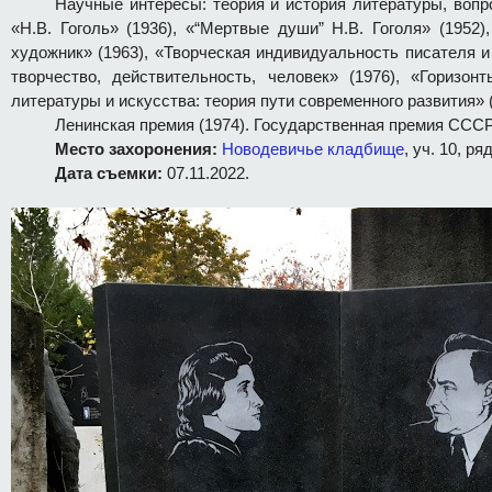
Научные интересы: теория и история литературы, вопр
«Н.В. Гоголь» (1936), «“Мертвые души” Н.В. Гоголя» (1952)
художник» (1963), «Творческая индивидуальность писателя и
творчество, действительность, человек» (1976), «Горизон
литературы и искусства: теория пути современного развития» (
Ленинская премия (1974). Государственная премия СССР
Место захоронения:
Новодевичье кладбище
, уч. 10, ря
Дата съемки:
07.11.2022.