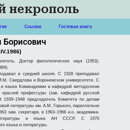
й некрополь
гие
Ссылки
Гостевая книга
 Борисович
.IV.1986)
еятель. Доктор филологических наук (1953).
84).
еподавал в средней школе. С 1928 преподавал
Я.М. Свердлова и Воронежском университете. С
а и языка Комакадемии и кафедрой методологии
е красной профессуры (зав. кафедрой русской
. В 1939–1948 председатель Комитета по делам
овой литературы им. А.М. Горького, параллельно
63 зам. секретаря, в 1963–1966 и.о. академика-
я литературы и языка АН СССР. С 1970
го языка и литературы.