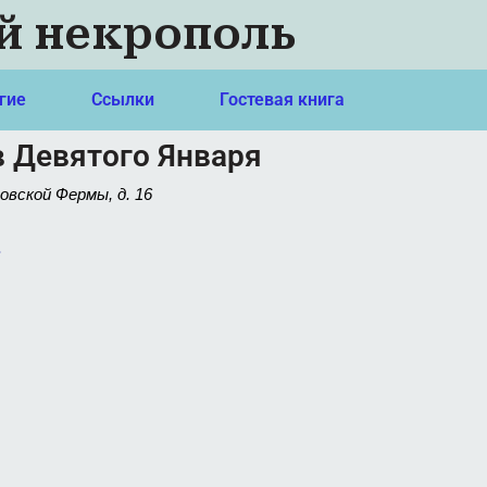
й некрополь
гие
Ссылки
Гостевая книга
 Девятого Января
овской Фермы, д. 16
.