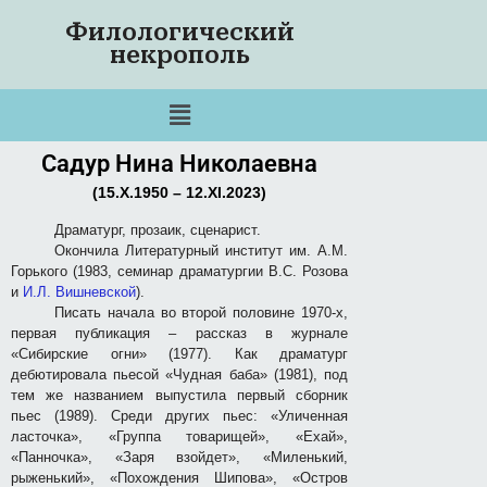
Филологический
некрополь
Садур Нина Николаевна
(15.X.1950 – 12.XI.2023)
Драматург, прозаик, сценарист.
Окончила Литературный институт им. А.М.
Горького (1983, семинар драматургии В.С. Розова
и
И.Л. Вишневской
).
Писать начала во второй половине 1970-х,
первая публикация – рассказ в журнале
«Сибирские огни» (1977). Как драматург
дебютировала пьесой «Чудная баба» (1981), под
тем же названием выпустила первый сборник
пьес (1989). Среди других пьес: «Уличенная
ласточка», «Группа товарищей», «Ехай»,
«Панночка», «Заря взойдет», «Миленький,
рыженький», «Похождения Шипова», «Остров