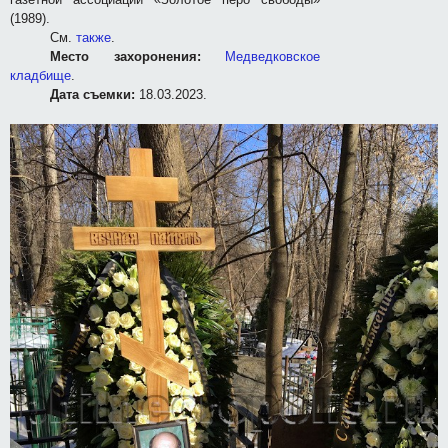
(1989).
См.
также
.
Место захоронения:
Медведковское
кладбище
.
Дата съемки:
18.03.2023.