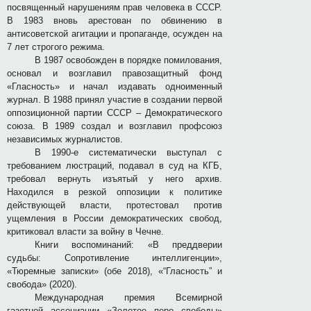
посвященный нарушениям прав человека в СССР.
В 1983 вновь арестован по обвинению в
антисоветской агитации и пропаганде, осужден на
7 лет строгого режима.
В 1987 освобожден в порядке помилования,
основал и возглавил правозащитный фонд
«Гласность» и начал издавать одноименный
журнал. В 1988 принял участие в создании первой
оппозиционной партии СССР – Демократического
союза. В 1989 создал и возглавил профсоюз
независимых журналистов.
В 1990-е систематически выступал с
требованием люстраций, подавал в суд на КГБ,
требовал вернуть изъятый у него архив.
Находился в резкой оппозиции к политике
действующей власти, протестовал против
ущемления в России демократических свобод,
критиковал власти за войну в Чечне.
Книги воспоминаний: «В преддверии
судьбы: Сопротивление интеллигенции»,
«Тюремные записки» (обе 2018), «“Гласность” и
свобода» (2020).
Международная премия Всемирной
газетной ассоциации «Золотое перо свободы»