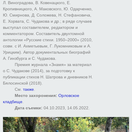
Л. Виноградова, В. Ковенацкого, Е.
Кропивницкого, А. Маковского, Ю. Одарченко,
Ю. Смирнова, Д. Соложева, Н. Стефановича,
Е. Хорвата, С. Чудакова и др.; в ряде случаев
выступал составителем, редактором и
комментатором. Составитель двухтомной
антологии «Русские стихи. 1950–2000» (2010,
совм. с И. Ахметьевым, Г. Лукомниковым и А.
Урицким). Автор документальных биографий
А. Гинзбурга и С. Чудакова.
Премия журнала «Знамя» за материал
о С. Чудакове (2014), за подготовку к
публикации стихов Н. Шатрова и дневников Н.
Бялосинской (2018).
См.
также
.
Место захоронения:
Орловское
кладбище
.
Дата съемки:
04.10.2023, 14.05.2022.