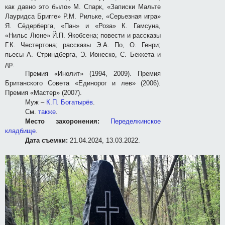
как давно это было» М. Спарк, «Записки Мальте
Лауридса Бригге» Р.М. Рильке, «Серьезная игра»
Я. Сёдерберга, «Пан» и «Роза» К. Гамсуна,
«Нильс Люне» Й.П. Якобсена; повести и рассказы
Г.К. Честертона; рассказы Э.А. По, О. Генри;
пьесы А. Стриндберга, Э. Ионеско, С. Беккета и
др.
Премия «Инолит» (1994, 2009). Премия
Британского Совета «Единорог и лев» (2006).
Премия «Мастер» (2007).
Муж –
К.П. Богатырёв
.
См.
также
.
Место захоронения:
Переделкинское
кладбище
.
Дата съемки:
21.04.2024, 13.03.2022.