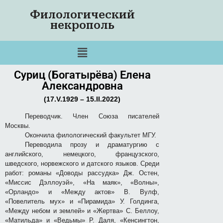
Филологический
некрополь
Суриц (Богатырёва) Елена
Александровна
(17.V.1929 – 15.II.2022)
Переводчик. Член Союза писателей
Москвы.
Окончила филологический факультет МГУ.
Переводила прозу и драматургию с
английского, немецкого, французского,
шведского, норвежского и датского языков. Среди
работ: романы «Доводы рассудка» Дж. Остен,
«Миссис Дэллоуэй», «На маяк», «Волны»,
«Орландо» и «Между актов» В. Вулф,
«Повелитель мух» и «Пирамида» У. Голдинга,
«Между небом и землей» и «Жертва» С. Беллоу,
«Матильда» и «Ведьмы» Р. Даля, «Кенсингтон,